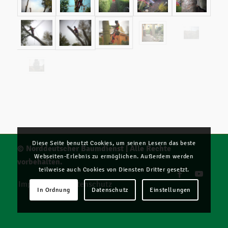
Diese Seite benutzt Cookies, um seinen Lesern das beste
© Norddeutscher Baumdienst | Alle Rechte
Webseiten-Erlebnis zu ermöglichen. Außerdem werden
vorbehalten.
teilweise auch Cookies von Diensten Dritter gesetzt.
Impressum
Datenschutz
In Ordnung
Datenschutz
Einstellungen